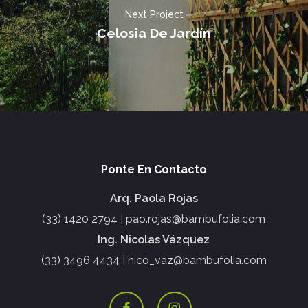
Next Project
Celosia De Jardín
Ponte En Contacto
Arq. Paola Rojas
(33) 1420 2794 | pao.rojas@bambufolia.com
Ing. Nicolas Vázquez
(33) 3496 4434 | nico_vaz@bambufolia.com
facebook
instagram