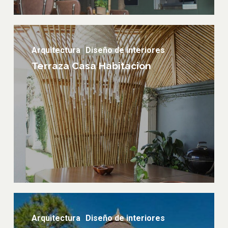
Terraza
casa
Arquitectura
Diseño de interiores
habitacion
Terraza Casa Habitacion
Maloca
Arquitectura
Diseño de interiores