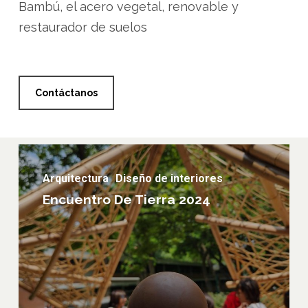
Bambú, el acero vegetal, renovable y
restaurador de suelos
Contáctanos
Encuentro
de
Arquitectura
Diseño de interiores
tierra
Encuentro De Tierra 2024
2024