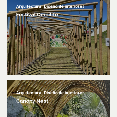
Omnilife
Arquitectura
Diseño de interiores
Festival Omnilife
Canopy
nest
Arquitectura
Diseño de interiores
Canopy Nest