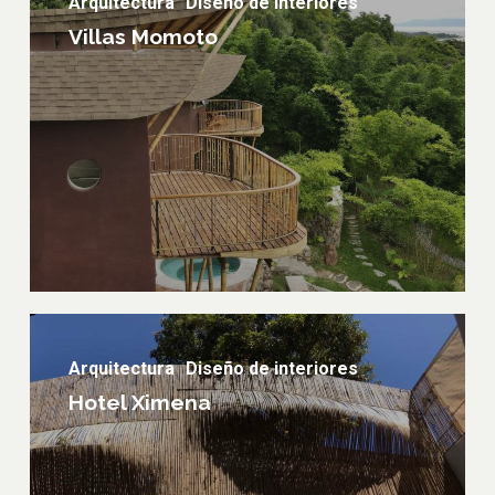
Arquitectura
Diseño de interiores
Villas Momoto
Hotel
Ximena
Arquitectura
Diseño de interiores
Hotel Ximena